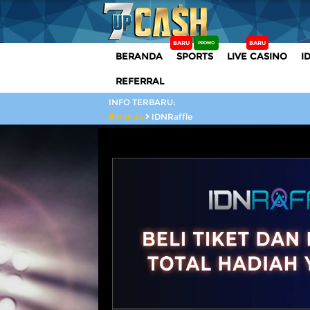
BARU
BARU
PROMO
BERANDA
SPORTS
LIVE CASINO
I
REFERRAL
INFO TERBARU:
Beranda
IDNRaffle