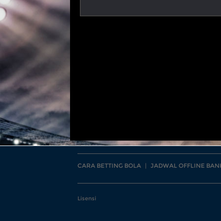
CARA BETTING BOLA
|
JADWAL OFFLINE BAN
Lisensi