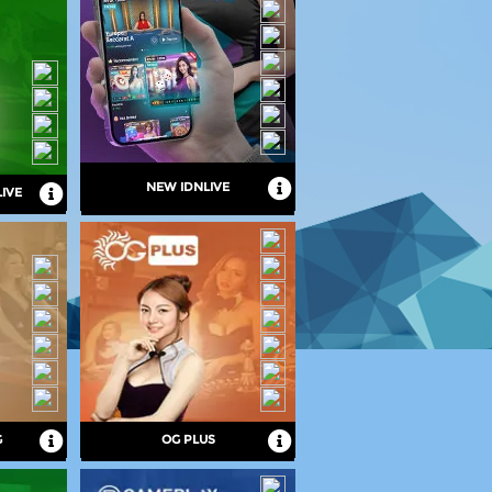
Rb
5Jt
Rb
7,5Jt
Rb
7,5Jt
Rb
2,5Jt
Rb
5Jt
DAFTAR
MASUK
ASUK
KEMBALI
NEW IDNLIVE
NEW IDNLIVE
IVE
IVE
in
Max
Meja
Min
Max
Rb
30Jt
Baccarat
1Rb
10Jt
Rb
30Jt
Dragon Tiger
1Rb
10Jt
0Rb
30Jt
Roulette
1Rb
10Jt
0Rb
30Jt
Wheel
1Rb
10Jt
Special Games
1Rb
10Jt
ASUK
DAFTAR
MASUK
KEMBALI
G
OG PLUS
G
OG PLUS
in
Max
Meja
Min
Max