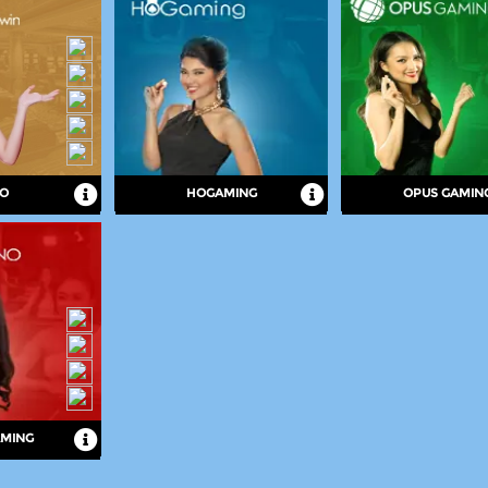
10Rb
5Jt
Roulette
1Rb
5Jt
Baccarat
1
1Rb
25Jt
Baccarat
10Rb
7,5Jt
Roulette
1
1Rb
25Jt
Dragon Tiger
10Rb
7,5Jt
Sicbo
1
10Rb
10Jt
Blackjack
25Rb
2,5Jt
Dragon Tiger
1
1Rb
2Jt
Sicbo
1Rb
5Jt
MASUK
DAFTAR
MASUK
DAFTAR
M
BALI
KEMBALI
KEMBALI
O
HOGAMING
OPUS GAMIN
O
HOGAMING
OPUS GAMIN
Min
Max
5Rb
30Jt
1Rb
125Jt
1Rb
125Jt
5Rb
30Jt
MASUK
BALI
AMING
AMING