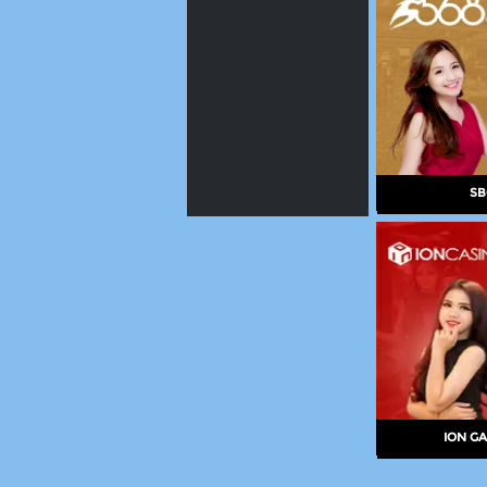
Baccarat
Roulette
Sic Bo
Dragon Tiger
Special Games
DAFTAR
KEM
SB
SB
Meja
Baccarat
Roulette
Sicbo
Dragon Tiger
DAFTAR
KEM
ION G
ION G