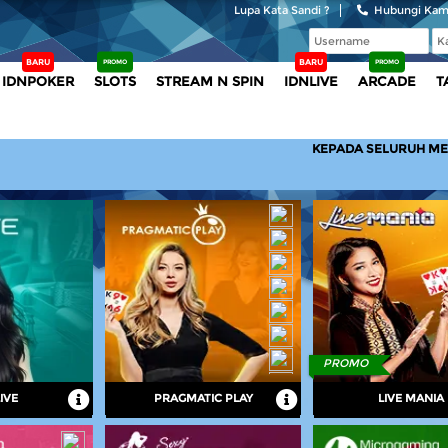
Lupa Kata Sandi ?
Hubungi Kam
BARU
BARU
PROMO
PROMO
IDNPOKER
SLOTS
STREAM N SPIN
IDNLIVE
ARCADE
T
KEPADA SELURUH MEMBER 
Min
Max
Meja
Min
Max
Meja
M
1Rb
5Jt
Baccarat
5Rb
5Jt
Baccarat
5
1Rb
5Jt
Roulette
1Rb
20Jt
Roulette
1
1Rb
5Jt
Sicbo
2Rb
25Jt
Sicbo
2
1Rb
5Jt
Blackjack
10Rb
50Jt
Blackjack
10
1Rb
5Jt
Wheel
1Rb
1Jt
Wheel
1
Dragon Tiger
5Rb
5Jt
Dragon Tiger
5
MASUK
DAFTAR
MASUK
DAFTAR
M
PROMO
BALI
KEMBALI
KEMBALI
IVE
PRAGMATIC PLAY
LIVE MANIA
IVE
PRAGMATIC PLAY
LIVE MANIA
Min
Max
Meja
Min
Max
Meja
M