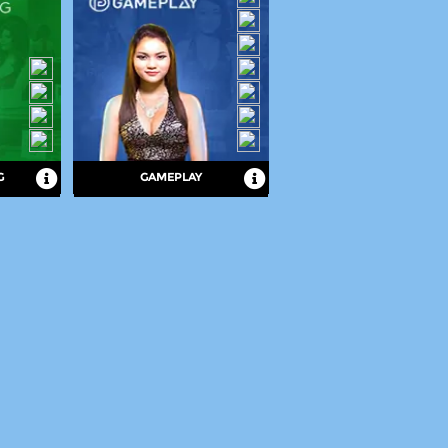
Rb
20Jt
Baccarat
5Rb
30Jt
Rb
20Jt
Sicbo
500
250Rb
Rb
20Jt
Roulette
1Rb
300Rb
Rb
20Jt
Dragon Tiger
5Rb
1,9Jt
Special Games
500
1,9Jt
ASUK
DAFTAR
MASUK
KEMBALI
G
GAMEPLAY
G
GAMEPLAY